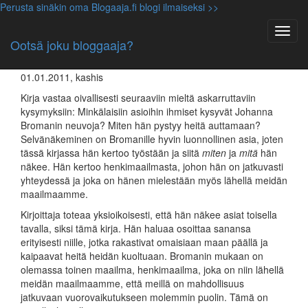
Perusta sinäkin oma Blogaaja.fi blogi ilmaiseksi >>
Kirjallisuus
Johanna Broman – Selvänäkijän
Ootsä joku bloggaaja?
maailmat
01.01.2011, kashis
Kirja vastaa oivallisesti seuraaviin mieltä askarruttaviin
kysymyksiin: Minkälaisiin asioihin ihmiset kysyvät Johanna
Bromanin neuvoja? Miten hän pystyy heitä auttamaan?
Selvänäkeminen on Bromanille hyvin luonnollinen asia, joten
tässä kirjassa hän kertoo työstään ja siitä
miten
ja
mitä
hän
näkee. Hän kertoo henkimaailmasta, johon hän on jatkuvasti
yhteydessä ja joka on hänen mielestään myös lähellä meidän
maailmaamme.
Kirjoittaja toteaa yksioikoisesti, että hän näkee asiat toisella
tavalla, siksi tämä kirja. Hän haluaa osoittaa sanansa
erityisesti niille, jotka rakastivat omaisiaan maan päällä ja
kaipaavat heitä heidän kuoltuaan. Bromanin mukaan on
olemassa toinen maailma, henkimaailma, joka on niin lähellä
meidän maailmaamme, että meillä on mahdollisuus
jatkuvaan vuorovaikutukseen molemmin puolin. Tämä on