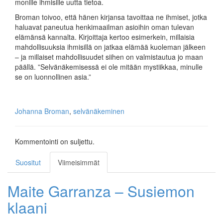
monille ihmisille uutta tietoa.
Broman toivoo, että hänen kirjansa tavoittaa ne ihmiset, jotka
haluavat paneutua henkimaailman asioihin oman tulevan
elämänsä kannalta. Kirjoittaja kertoo esimerkein, millaisia
mahdollisuuksia ihmisillä on jatkaa elämää kuoleman jälkeen
– ja millaiset mahdollisuudet siihen on valmistautua jo maan
päällä. ”Selvänäkemisessä ei ole mitään mystiikkaa, minulle
se on luonnollinen asia.”
Johanna Broman
,
selvänäkeminen
Kommentointi on suljettu.
Suositut
Viimeisimmät
Maite Garranza – Susiemon
klaani