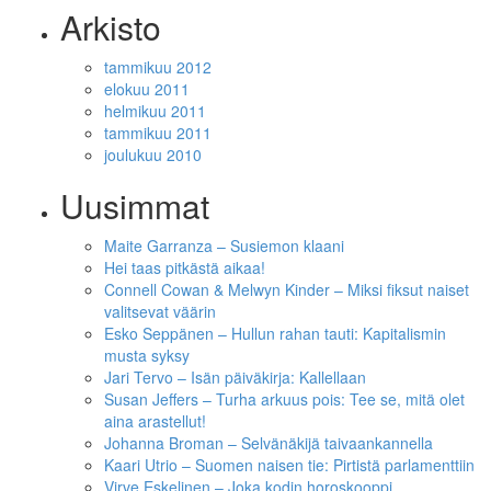
Arkisto
tammikuu 2012
elokuu 2011
helmikuu 2011
tammikuu 2011
joulukuu 2010
Uusimmat
Maite Garranza – Susiemon klaani
Hei taas pitkästä aikaa!
Connell Cowan & Melwyn Kinder – Miksi fiksut naiset
valitsevat väärin
Esko Seppänen – Hullun rahan tauti: Kapitalismin
musta syksy
Jari Tervo – Isän päiväkirja: Kallellaan
Susan Jeffers – Turha arkuus pois: Tee se, mitä olet
aina arastellut!
Johanna Broman – Selvänäkijä taivaankannella
Kaari Utrio – Suomen naisen tie: Pirtistä parlamenttiin
Virve Eskelinen – Joka kodin horoskooppi