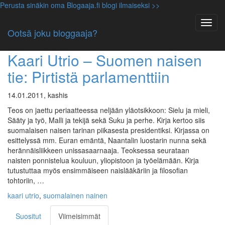
Perusta sinäkin oma Blogaaja.fi blogi ilmaiseksi >>
Avainsana: kaari utrio
Ootsä joku bloggaaja?
Kirjallisuus
,
Luokittelematon
Kaari Utrio – Suomen naisen
tie: Pirtistä parlamenttiin
14.01.2011, kashis
Teos on jaettu periaatteessa neljään yläotsikkoon: Sielu ja mieli,
Sääty ja työ, Malli ja tekijä sekä Suku ja perhe. Kirja kertoo siis
suomalaisen naisen tarinan piikasesta presidentiksi. Kirjassa on
esittelyssä mm. Euran emäntä, Naantalin luostarin nunna sekä
herännäisliikkeen unissasaarnaaja. Teoksessa seurataan
naisten ponnistelua kouluun, yliopistoon ja työelämään. Kirja
tutustuttaa myös ensimmäiseen naislääkäriin ja filosofian
tohtoriin, …
kaari utrio
,
suomalainen nainen
Suositut
Viimeisimmät