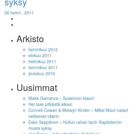
syksy
26 helmi , 2011
Arkisto
tammikuu 2012
elokuu 2011
helmikuu 2011
tammikuu 2011
joulukuu 2010
Uusimmat
Maite Garranza – Susiemon klaani
Hei taas pitkästä aikaa!
Connell Cowan & Melwyn Kinder – Miksi fiksut naiset
valitsevat väärin
Esko Seppänen – Hullun rahan tauti: Kapitalismin
musta syksy