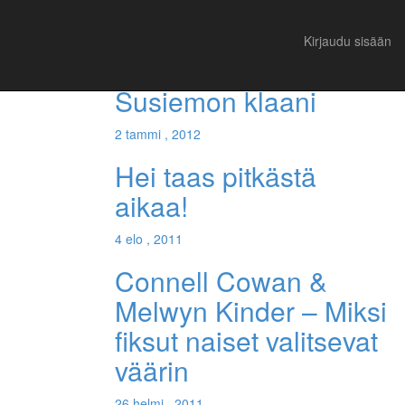
Suositut
Viimeisimmät
Kirjaudu sisään
Maite Garranza –
Susiemon klaani
2 tammi , 2012
Hei taas pitkästä
aikaa!
4 elo , 2011
Connell Cowan &
Melwyn Kinder – Miksi
fiksut naiset valitsevat
väärin
26 helmi , 2011