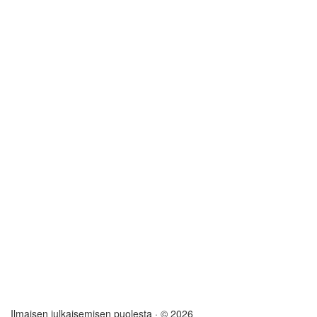
Ilmaisen julkaisemisen puolesta
· © 2026