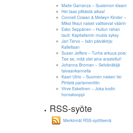
Maite Garranza – Susiemon klaani
Hei taas pitkästä aikaa!
Connell Cowan & Melwyn Kinder –
Miksi fiksut naiset valitsevat väärin
Esko Seppänen – Hullun rahan
tauti: Kapitalismin musta syksy
Jari Tervo – Isän päiväkirja:
Kallellaan
Susan Jeffers – Turha arkuus pois:
Tee se, mitä olet aina arastellut!
Johanna Broman – Selvänäkijä
taivaankannella
Kaari Utrio – Suomen naisen tie:
Pirtistä parlamenttiin
Virve Eskelinen – Joka kodin
horoskooppi
RSS-syöte
Merkinnät RSS-syötteenä