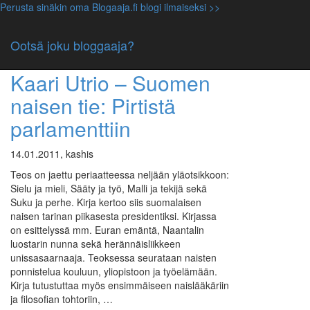
Perusta sinäkin oma Blogaaja.fi blogi ilmaiseksi >>
Avainsana: suomalainen nainen
Ootsä joku bloggaaja?
Kirjallisuus
,
Luokittelematon
Kaari Utrio – Suomen
naisen tie: Pirtistä
parlamenttiin
14.01.2011, kashis
Teos on jaettu periaatteessa neljään yläotsikkoon:
Sielu ja mieli, Sääty ja työ, Malli ja tekijä sekä
Suku ja perhe. Kirja kertoo siis suomalaisen
naisen tarinan piikasesta presidentiksi. Kirjassa
on esittelyssä mm. Euran emäntä, Naantalin
luostarin nunna sekä herännäisliikkeen
unissasaarnaaja. Teoksessa seurataan naisten
ponnistelua kouluun, yliopistoon ja työelämään.
Kirja tutustuttaa myös ensimmäiseen naislääkäriin
ja filosofian tohtoriin, …